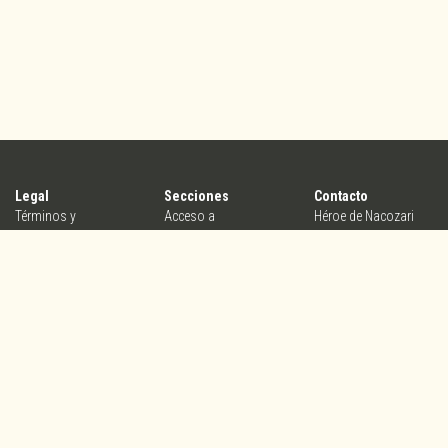
Legal
Secciones
Contacto
Términos y
Acceso a
Héroe de Nacozari
condiciones
organizadores
25b, Col.
Aviso de privacidad
Crea tu evento
Centro,Querétaro,
Conoce Yasta
Qro. México, C.P.
76000
contacto@yasta.mx
V5.2.1_PROD